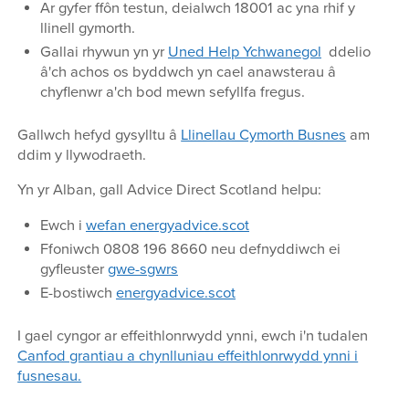
Ar gyfer ffôn testun, deialwch 18001 ac yna rhif y
llinell gymorth.
Gallai rhywun yn yr
Uned Help Ychwanegol
ddelio
â'ch achos os byddwch yn cael anawsterau â
chyflenwr a'ch bod mewn sefyllfa fregus.
Gallwch hefyd gysylltu â
Llinellau Cymorth Busnes
am
ddim y llywodraeth.
Yn yr Alban, gall Advice Direct Scotland helpu:
Ewch i
wefan energyadvice.scot
Ffoniwch 0808 196 8660 neu defnyddiwch ei
gyfleuster
gwe-sgwrs
E-bostiwch
energyadvice.scot
I gael cyngor ar effeithlonrwydd ynni, ewch i'n tudalen
Canfod grantiau a chynlluniau effeithlonrwydd ynni i
fusnesau.