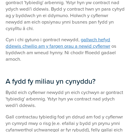
gontract 'tybiedig' arbennig. Ystyr hyn yw contract nad
ydych wedi'i ddewis. Bydd y contract hwn yn para cyhyd
ag y byddwch yn ei ddymuno. Holwch y cyflenwr
newydd am eich opsiynau ynni busnes pan fydd yn
cysylltu â chi.
Cyn i chi gytuno i gontract newydd,
gallwch hefyd
ddewis chwilio am y fargen orau a newid cyflenwr
os
byddwch am wneud hynny. Ni chodir ffioedd gadael
arnoch.
A fydd fy miliau yn cynyddu?
Bydd eich cyflenwr newydd yn eich cychwyn ar gontract
'tybiedig' arbennig. Ystyr hyn yw contract nad ydych
wedi'i ddewis.
Gall contractau tybiedig fod yn ddrud am fod y cyflenwr
yn cymryd mwy o risg (e.e. efallai y bydd yn prynu ynni
cyfanwerthol ychwanegol ar fyr rybudd), felly gallai eich