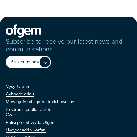
Subscribe to receive our latest news and
communications
Subscribe now
Cysylltu â ni
Cysylltu â ni
Cyhoeddiadau
Mewngofnodi i gofrestr eich cynllun
Electronic public register
Arall
Cwcis
Polisi preifatrwydd Ofgem
Hygyrchedd y wefan