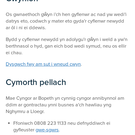
Os gwnaethoch gŵyn i'ch hen gyflenwr ac nad yw wedi'i
datrys eto, codwch y mater eto gyda'r cyflenwr newydd
ar ôl i ni ei ddewis.
Bydd y cyflenwr newydd yn adolygu'r gŵyn i weld a yw'n
berthnasol o hyd, gan eich bod wedi symud, neu os ellir
ei chau.
Dysgwch fwy am
sut i wneud cwyn
.
Cymorth pellach
Mae Cyngor ar Bopeth yn cynnig cyngor annibynnol am
ddim ar gontractau ynni busnes a'ch hawliau yng
Nghymru a Lloegr.
Ffoniwch 0808 223 1133 neu defnyddiwch ei
gyfleuster
gwe-sgwrs
.