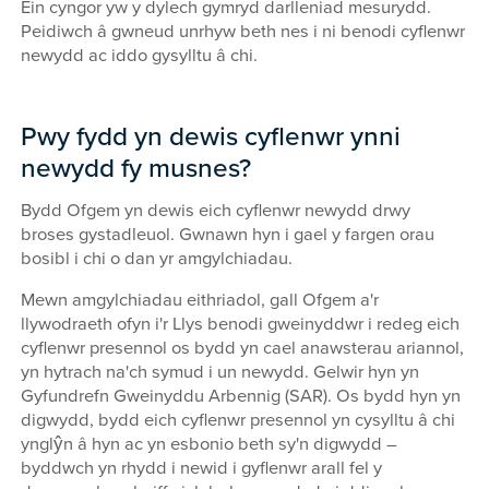
Ein cyngor yw y dylech gymryd darlleniad mesurydd.
Peidiwch â gwneud unrhyw beth nes i ni benodi cyflenwr
newydd ac iddo gysylltu â chi.
Pwy fydd yn dewis cyflenwr ynni
newydd fy musnes?
Bydd Ofgem yn dewis eich cyflenwr newydd drwy
broses gystadleuol. Gwnawn hyn i gael y fargen orau
bosibl i chi o dan yr amgylchiadau.
Mewn amgylchiadau eithriadol, gall Ofgem a'r
llywodraeth ofyn i'r Llys benodi gweinyddwr i redeg eich
cyflenwr presennol os bydd yn cael anawsterau ariannol,
yn hytrach na'ch symud i un newydd. Gelwir hyn yn
Gyfundrefn Gweinyddu Arbennig (SAR). Os bydd hyn yn
digwydd, bydd eich cyflenwr presennol yn cysylltu â chi
ynglŷn â hyn ac yn esbonio beth sy'n digwydd –
byddwch yn rhydd i newid i gyflenwr arall fel y