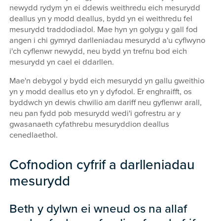
newydd rydym yn ei ddewis weithredu eich mesurydd
deallus yn y modd deallus, bydd yn ei weithredu fel
mesurydd traddodiadol. Mae hyn yn golygu y gall fod
angen i chi gymryd darlleniadau mesurydd a'u cyflwyno
i'ch cyflenwr newydd, neu bydd yn trefnu bod eich
mesurydd yn cael ei ddarllen.
Mae'n debygol y bydd eich mesurydd yn gallu gweithio
yn y modd deallus eto yn y dyfodol. Er enghraifft, os
byddwch yn dewis chwilio am dariff neu gyflenwr arall,
neu pan fydd pob mesurydd wedi'i gofrestru ar y
gwasanaeth cyfathrebu mesuryddion deallus
cenedlaethol.
Cofnodion cyfrif a darlleniadau
mesurydd
Beth y dylwn ei wneud os na allaf