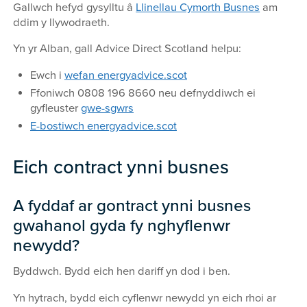
Gallwch hefyd gysylltu â
Llinellau Cymorth Busnes
am
ddim y llywodraeth.
Yn yr Alban, gall Advice Direct Scotland helpu:
Ewch i
wefan energyadvice.scot
Ffoniwch 0808 196 8660 neu defnyddiwch ei
gyfleuster
gwe-sgwrs
E-bostiwch energyadvice.scot
Eich contract ynni busnes
A fyddaf ar gontract ynni busnes
gwahanol gyda fy nghyflenwr
newydd?
Byddwch. Bydd eich hen dariff yn dod i ben.
Yn hytrach, bydd eich cyflenwr newydd yn eich rhoi ar