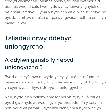
credyd cwsmeriaid busnes oherwydd gall cwsmeriaid
busnes wneud cais i weinyddwyr cyflenwr ynghylch eu
balansau credyd. Dyma y byddech yn ei wneud hefyd pe
byddai unrhyw un o'ch darparwyr gwasanaethau eraill yn
mynd i'r wal.
Taliadau drwy ddebyd
uniongyrchol
A ddylwn ganslo fy nebyd
uniongyrchol?
Bydd eich cyflenwr newydd yn cysylltu â chi'n fuan er
mwyn esbonio sut y bydd yn derbyn eich cyfrif. Bydd hyn
yn cynnwys unrhyw ddebydau uniongyrchol.
Neu, bydd eich cyflenwr presennol yn cysylltu â chi os
bydd gweinyddwr wedi'i gymryd drosodd. Yn y sefyllfa
hon bydd yn parhau i gyflenwi eich ynni a byddwch yn