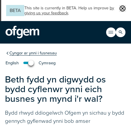
Skip to main content
Clos
This site is currently in BETA. Help us improve
by
BETA
giving us your feedback
.
Search
Open men
Main n
You are in the section
Cyngor ar ynni i fusnesau
English
Cymraeg
Change the language to English
Beth fydd yn digwydd os
bydd cyflenwr ynni eich
busnes yn mynd i'r wal?
Bydd rhwyd ddiogelwch Ofgem yn sicrhau y bydd
gennych gyflenwad ynni bob amser