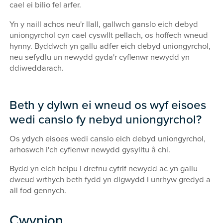
cael ei bilio fel arfer.
Yn y naill achos neu'r llall, gallwch ganslo eich debyd
uniongyrchol cyn cael cyswllt pellach, os hoffech wneud
hynny. Byddwch yn gallu adfer eich debyd uniongyrchol,
neu sefydlu un newydd gyda'r cyflenwr newydd yn
ddiweddarach.
Beth y dylwn ei wneud os wyf eisoes
wedi canslo fy nebyd uniongyrchol?
Os ydych eisoes wedi canslo eich debyd uniongyrchol,
arhoswch i'ch cyflenwr newydd gysylltu â chi.
Bydd yn eich helpu i drefnu cyfrif newydd ac yn gallu
dweud wrthych beth fydd yn digwydd i unrhyw gredyd a
all fod gennych.
Cwynion