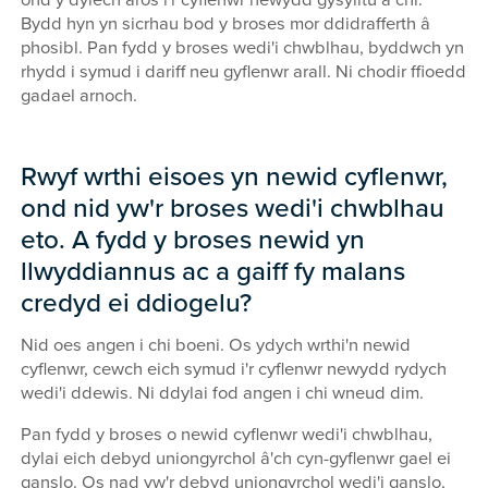
Bydd hyn yn sicrhau bod y broses mor ddidrafferth â
phosibl. Pan fydd y broses wedi'i chwblhau, byddwch yn
rhydd i symud i dariff neu gyflenwr arall. Ni chodir ffioedd
gadael arnoch.
Rwyf wrthi eisoes yn newid cyflenwr,
ond nid yw'r broses wedi'i chwblhau
eto. A fydd y broses newid yn
llwyddiannus ac a gaiff fy malans
credyd ei ddiogelu?
Nid oes angen i chi boeni. Os ydych wrthi'n newid
cyflenwr, cewch eich symud i'r cyflenwr newydd rydych
wedi'i ddewis. Ni ddylai fod angen i chi wneud dim.
Pan fydd y broses o newid cyflenwr wedi'i chwblhau,
dylai eich debyd uniongyrchol â'ch cyn-gyflenwr gael ei
ganslo. Os nad yw'r debyd uniongyrchol wedi'i ganslo,