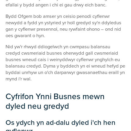
efallai y bydd angen i chi ei gau drwy eich banc.
Bydd Ofgem bob amser yn ceisio penodi cyflenwr
newydd a fydd yn ystyried yr holl gredyd sy'n ddyledus
gan y cyflenwr presennol, neu rywfaint ohono – ond nid
oes gwarant o hyn.
Nid yw'r rhwyd ddiogelwch yn cwmpasu balansau
credyd cwsmeriaid busnes oherwydd gall cwsmeriaid
busnes wneud cais i weinyddwyr cyflenwr ynghylch eu
balansau credyd. Dyma y byddech yn ei wneud hefyd pe
byddai unrhyw un o'ch darparwyr gwasanaethau eraill yn
mynd i'r wal.
Cyfrifon Ynni Busnes mewn
dyled neu gredyd
Os ydych yn ad-dalu dyled i'ch hen