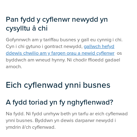
Pan fydd y cyflenwr newydd yn
cysylltu â chi
Gofynnwch am y tariffau busnes y gall eu cynnig i chi.
Cyn i chi gytuno i gontract newydd,
gallwch hefyd
ddewis chwilio am y fargen orau a newid cyflenwr
os
byddwch am wneud hynny. Ni chodir ffioedd gadael
arnoch.
Eich cyflenwad ynni busnes
A fydd toriad yn fy nghyflenwad?
Na fydd. Ni fydd unrhyw beth yn tarfu ar eich cyflenwad
ynni busnes. Byddwn yn dewis darparwr newydd i
ymdrin â'ch cyflenwad.