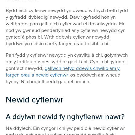
Bydd eich cyflenwr newydd yn dweud wrthych beth fydd
y gyfradd 'dybiedig' newydd. Daw'r gyfradd hon yn
weithredol pan gaiff eich cyflenwad ei drosglwyddo. Ein
nod yw gwneud penderfyniad ar y cyflenwr newydd cyn
gynted â phosibl. Wrth ddewis cyflenwr newydd,
byddwn yn ceisio cael y fargen orau bosibl i chi.
Pan fydd y cyflenwr newydd yn cysylltu â chi, gofynnwch
am y tariffau busnes sydd ar gael i chi. Cyn i chi gytuno i
gontract newydd,
gallwch hefyd ddewis chwilio am y
fargen orau a newid cyflenwr
os byddwch am wneud
hynny. Ni chodir ffioedd gadael arnoch.
Newid cyflenwr
A ddylwn newid fy nghyflenwr nawr?
Na ddylech. Ein cyngor i chi yw peidio â newid cyflenwr,
ond y dylech aros i'r cyflenwr newydd gysylltu â chi.