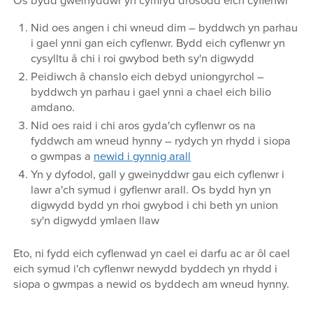
Os bydd gweinyddwr yn cymryd drosodd eich cyflenwr
Nid oes angen i chi wneud dim – byddwch yn parhau
i gael ynni gan eich cyflenwr. Bydd eich cyflenwr yn
cysylltu â chi i roi gwybod beth sy'n digwydd
Peidiwch â chanslo eich debyd uniongyrchol –
byddwch yn parhau i gael ynni a chael eich bilio
amdano.
Nid oes raid i chi aros gyda'ch cyflenwr os na
fyddwch am wneud hynny – rydych yn rhydd i siopa
o gwmpas a
newid i gynnig arall
Yn y dyfodol, gall y gweinyddwr gau eich cyflenwr i
lawr a'ch symud i gyflenwr arall. Os bydd hyn yn
digwydd bydd yn rhoi gwybod i chi beth yn union
sy'n digwydd ymlaen llaw
Eto, ni fydd eich cyflenwad yn cael ei darfu ac ar ôl cael
eich symud i'ch cyflenwr newydd byddech yn rhydd i
siopa o gwmpas a newid os byddech am wneud hynny.