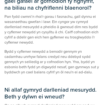
gael gafael ar gofnodion fy nghyfrif,
na biliau na chyfriflenni blaenorol?
Pan fydd cwmni’n rhoi'r gorau i fasnachu, gall dynnu ei
wasanaethau gwefan i lawr. Ein cyngor yw cymryd
darlleniad mesurydd a pheidio â gwneud dim nes bydd
y cyflenwr newydd yn cysylltu â chi. Caiff cofnodion eich
cyfrif a ddelir gan eich hen gyflenwr eu trosglwyddo i'r
cyflenwr newydd.
Bydd y cyflenwr newydd a benodir gennym yn
cadarnhau unrhyw falans credyd neu ddebyd sydd
gennych yn seiliedig ar y cofnodion hyn. Yna, bydd yn
esbonio beth fydd yn digwydd nesaf, gan gynnwys sut y
byddwch yn cael balans cyfrif yn ôl neu'n ei ad-dalu.
Ni allaf gymryd darlleniad mesurydd.
Beth y dylwn ei wneud?