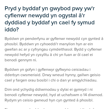
Pryd y byddaf yn gwybod pwy yw'r
cyflenwr newydd yn ogystal â'r
dyddiad y byddaf yn cael fy symud
iddo?
Byddwn yn penderfynu ar gyflenwr newydd cyn gynted â
phosibl. Byddwn yn cyhoeddi'r manylion hyn ar ein
gwefan ac ar y cyfryngau cymdeithasol. Bydd y cyflenwr
newydd hefyd yn cysylltu â chi yn fuan ar ôl cael ei
benodi gennym ni.
Byddwn yn gofyn i gyflenwyr gyflwyno ceisiadau i
dderbyn cwsmeriaid. Drwy wneud hynny, gallwn geisio
cael y fargen orau bosibl i chi o dan yr amgylchiadau.
Dim ond ychydig ddiwrnodau y dylai ei gymryd i ni
benodi cyflenwr newydd, hyd at uchafswm o 14 diwrnod.
Rydym yn ceisio gwneud hyn cyn gynted â phosibl.