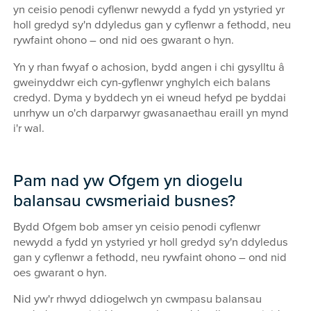
yn ceisio penodi cyflenwr newydd a fydd yn ystyried yr
holl gredyd sy'n ddyledus gan y cyflenwr a fethodd, neu
rywfaint ohono – ond nid oes gwarant o hyn.
Yn y rhan fwyaf o achosion, bydd angen i chi gysylltu â
gweinyddwr eich cyn-gyflenwr ynghylch eich balans
credyd. Dyma y byddech yn ei wneud hefyd pe byddai
unrhyw un o'ch darparwyr gwasanaethau eraill yn mynd
i'r wal.
Pam nad yw Ofgem yn diogelu
balansau cwsmeriaid busnes?
Bydd Ofgem bob amser yn ceisio penodi cyflenwr
newydd a fydd yn ystyried yr holl gredyd sy'n ddyledus
gan y cyflenwr a fethodd, neu rywfaint ohono – ond nid
oes gwarant o hyn.
Nid yw'r rhwyd ddiogelwch yn cwmpasu balansau