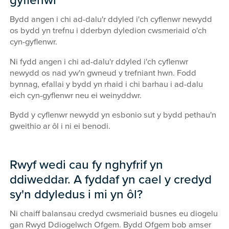
gyflenwr
Bydd angen i chi ad-dalu'r ddyled i'ch cyflenwr newydd
os bydd yn trefnu i dderbyn dyledion cwsmeriaid o'ch
cyn-gyflenwr.
Ni fydd angen i chi ad-dalu'r ddyled i'ch cyflenwr
newydd os nad yw'n gwneud y trefniant hwn. Fodd
bynnag, efallai y bydd yn rhaid i chi barhau i ad-dalu
eich cyn-gyflenwr neu ei weinyddwr.
Bydd y cyflenwr newydd yn esbonio sut y bydd pethau'n
gweithio ar ôl i ni ei benodi.
Rwyf wedi cau fy nghyfrif yn
ddiweddar. A fyddaf yn cael y credyd
sy'n ddyledus i mi yn ôl?
Ni chaiff balansau credyd cwsmeriaid busnes eu diogelu
gan Rwyd Ddiogelwch Ofgem. Bydd Ofgem bob amser