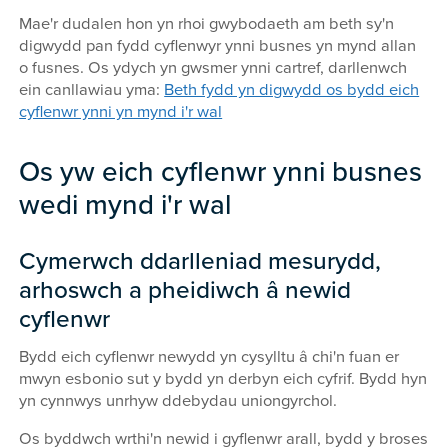
Mae'r dudalen hon yn rhoi gwybodaeth am beth sy'n
digwydd pan fydd cyflenwyr ynni busnes yn mynd allan
o fusnes. Os ydych yn gwsmer ynni cartref, darllenwch
ein canllawiau yma:
Beth fydd yn digwydd os bydd eich
cyflenwr ynni yn mynd i'r wal
Os yw eich cyflenwr ynni busnes
wedi mynd i'r wal
Cymerwch ddarlleniad mesurydd,
arhoswch a pheidiwch â newid
cyflenwr
Bydd eich cyflenwr newydd yn cysylltu â chi'n fuan er
mwyn esbonio sut y bydd yn derbyn eich cyfrif. Bydd hyn
yn cynnwys unrhyw ddebydau uniongyrchol.
Os byddwch wrthi'n newid i gyflenwr arall, bydd y broses