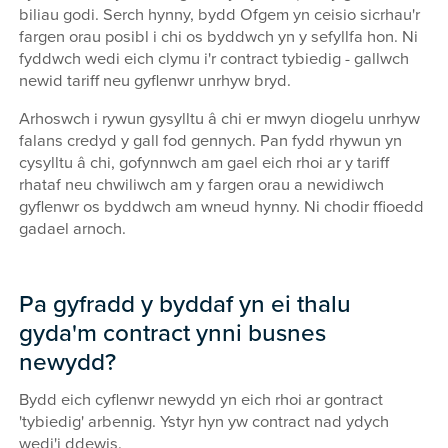
biliau godi. Serch hynny, bydd Ofgem yn ceisio sicrhau'r
fargen orau posibl i chi os byddwch yn y sefyllfa hon. Ni
fyddwch wedi eich clymu i'r contract tybiedig - gallwch
newid tariff neu gyflenwr unrhyw bryd.
Arhoswch i rywun gysylltu â chi er mwyn diogelu unrhyw
falans credyd y gall fod gennych. Pan fydd rhywun yn
cysylltu â chi, gofynnwch am gael eich rhoi ar y tariff
rhataf neu chwiliwch am y fargen orau a newidiwch
gyflenwr os byddwch am wneud hynny. Ni chodir ffioedd
gadael arnoch.
Pa gyfradd y byddaf yn ei thalu
gyda'm contract ynni busnes
newydd?
Bydd eich cyflenwr newydd yn eich rhoi ar gontract
'tybiedig' arbennig. Ystyr hyn yw contract nad ydych
wedi'i ddewis.