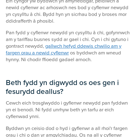
Ein cyngor yw byddwch yn amyneddgar, peidiwch â
newid cyflenwr ac arhoswch nes bod y cyflenwr newydd
yn cysylltu â chi. Bydd hyn yn sicrhau bod y broses mor
ddidrafferth â phosibl.
Pan fydd y cyflenwr newydd yn cysylltu â chi, gofynnwch
am y tariffau busnes sydd ar gael i chi. Cyn i chi gytuno i
gontract newydd,
gallwch hefyd ddewis chwilio am y
fargen orau a newid cyflenwr
os byddwch am wneud
hynny. Ni chodir ffioedd gadael arnoch.
Beth fydd yn digwydd os oes gen i
fesurydd deallus?
Cewch eich trosglwyddo i gyflenwr newydd pan fyddwn
yn ei benodi. Ni fydd unrhyw beth yn tarfu ar eich
cyflenwad ynni.
Byddwn yn ceisio dod o hyd i gyflenwr a all rhoi'r fargen
orau i chi o dan yr amgylchiadau. Os na all y cyflenwr