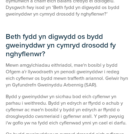
dymunwch a chaiff eich balans credyd ei ddiogelu.
Dysgwch fwy isod yn ‘Beth fydd yn digwydd os bydd
gweinyddwr yn cymryd drosodd fy nghyflenwr?’
Beth fydd yn digwydd os bydd
gweinyddwr yn cymryd drosodd fy
nghyflenwr?
Mewn amgylchiadau eithriadol, mae'n bosibl y bydd
Ofgem a'r llywodraeth yn penodi gweinyddwr i redeg
eich cyflenwr os bydd mewn trafferth ariannol. Gelwir hyn
yn Gyfundrefn Gweinyddu Arbennig (SAR).
Bydd y gweinyddwr yn sicrhau bod eich cyflenwr yn
parhau i weithredu. Bydd yn edrych ar ffyrdd o achub y
cyflenwr ac mae'n bosibl y bydd yn edrych ar ffyrdd o
drosglwyddo cwsmeriaid i gyflenwr arall. Y peth pwysig
i'w gofio yw na fydd eich cyflenwad ynni yn cael ei darfu.