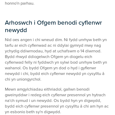
honno'n parhau.
Arhoswch i Ofgem benodi cyflenwr
newydd
Nid oes angen i chi wneud dim. Ni fydd unrhyw beth yn
tarfu ar eich cyflenwad ac ni ddylai gymryd mwy nag
ychydig ddiwrnodau, hyd at uchafswm o 14 diwrnod.
Bydd rhwyd ddiogelwch Ofgem yn diogelu eich
cyflenwad felly ni fyddwch yn sylwi bod unrhyw beth yn
wahanol. Os bydd Ofgem yn dod o hyd i gyflenwr
newydd i chi, bydd eich cyflenwr newydd yn cysylltu â
chi yn uniongyrchol.
Mewn amgylchiadau eithriadol, gallwn benodi
gweinyddwr i redeg eich cyflenwr presennol yn hytrach
na'ch symud i un newydd. Os bydd hyn yn digwydd,
bydd eich cyflenwr presennol yn cysylltu â chi am hyn ac
yn esbonio beth sy'n digwydd.