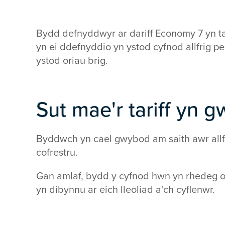
Bydd defnyddwyr ar dariff Economy 7 yn t
yn ei ddefnyddio yn ystod cyfnod allfrig p
ystod oriau brig.
Sut mae'r tariff yn g
Byddwch yn cael gwybod am saith awr allfr
cofrestru.
Gan amlaf, bydd y cyfnod hwn yn rhedeg o
yn dibynnu ar eich lleoliad a'ch cyflenwr.