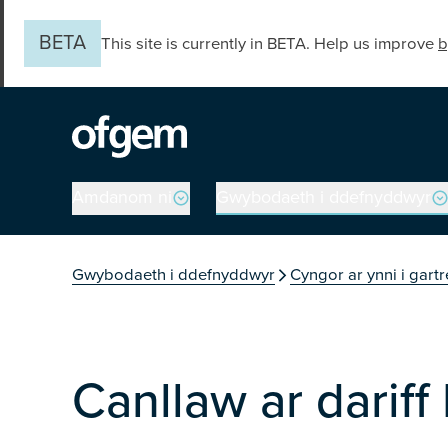
Skip to main content
BETA
This site is currently in BETA. Help us improve
b
Main navigation
Amdanom ni
Gwybodaeth i ddefnyddwyr
You are in the secti
Gwybodaeth i ddefnyddwyr
Cyngor ar ynni i gartr
Canllaw ar darif