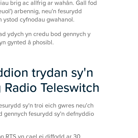
au brig ac allfrig ar wahân. Gall fod
uol') arbennig, neu'n fesurydd
yn ystod cyfnodau gwahanol.
nad ydych yn credu bod gennych y
yn gynted â phosibl.
ddion trydan sy'n
 Radio Teleswitch
surydd sy'n troi eich gwres neu'ch
od gennych fesurydd sy'n defnyddio
 RTS yn cael ei diffodd ar 30