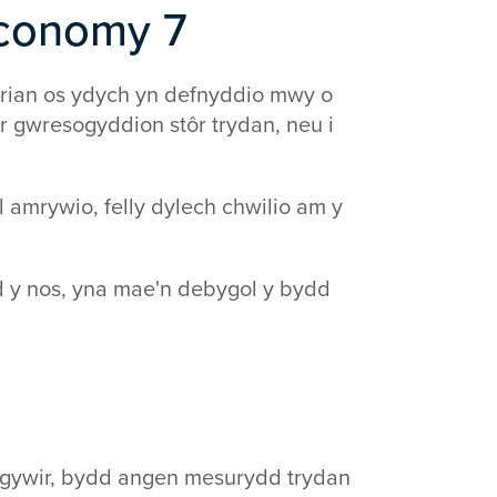
Economy 7
 arian os ydych yn defnyddio mwy o
er gwresogyddion stôr trydan, neu i
el amrywio, felly dylech chwilio am y
d y nos, yna mae'n debygol y bydd
n gywir, bydd angen mesurydd trydan