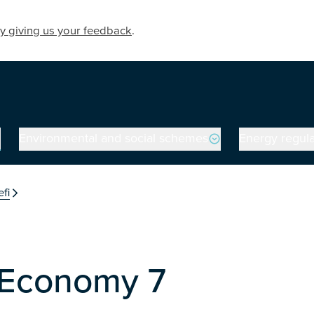
y giving us your feedback
.
Environmental and social schemes
Energy regula
on
efi
f Economy 7