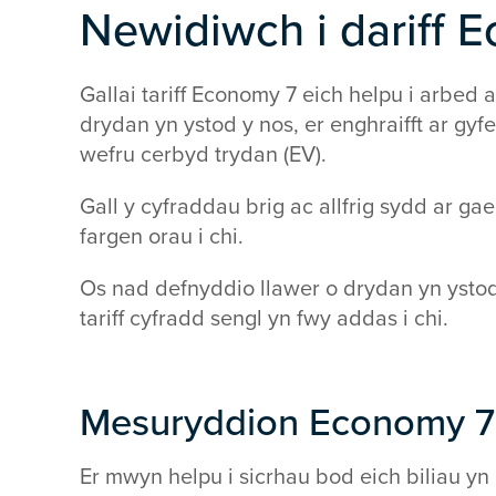
Newidiwch i dariff 
Gallai tariff Economy 7 eich helpu i arbed
drydan yn ystod y nos, er enghraifft ar gyf
wefru cerbyd trydan (EV).
Gall y cyfraddau brig ac allfrig sydd ar ga
fargen orau i chi.
Os nad defnyddio llawer o drydan yn ysto
tariff cyfradd sengl yn fwy addas i chi.
Mesuryddion Economy 7
Er mwyn helpu i sicrhau bod eich biliau y