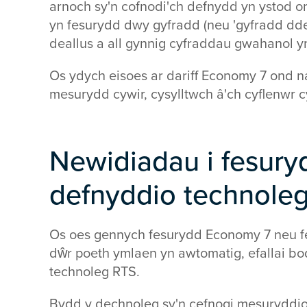
arnoch sy'n cofnodi'ch defnydd yn ystod ori
yn fesurydd dwy gyfradd (neu 'gyfradd dde
deallus a all gynnig cyfraddau gwahanol 
Os ydych eisoes ar dariff Economy 7 ond 
mesurydd cywir, cysylltwch â'ch cyflenwr c
Newidiadau i fesury
defnyddio technoleg
Os oes gennych fesurydd Economy 7 neu fe
dŵr poeth ymlaen yn awtomatig, efallai b
technoleg RTS.
Bydd y dechnoleg sy'n cefnogi mesuryddion