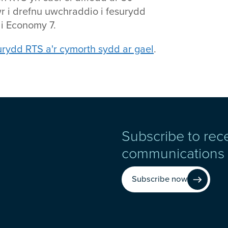
r i drefnu uwchraddio i fesurydd
 i Economy 7.
rydd RTS a'r cymorth sydd ar gael
.
Subscribe to rec
communications
Subscribe now