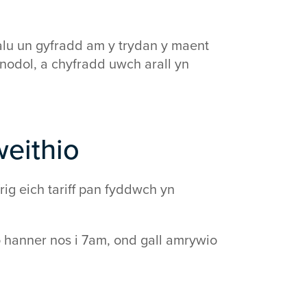
alu un gyfradd am y trydan y maent
enodol, a chyfradd uwch arall yn
weithio
ig eich tariff pan fyddwch yn
 hanner nos i 7am, ond gall amrywio