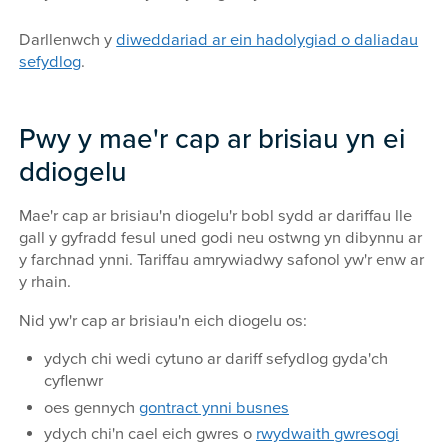
Darllenwch y
diweddariad ar ein hadolygiad o daliadau
sefydlog
.
Pwy y mae'r cap ar brisiau yn ei
ddiogelu
Mae'r cap ar brisiau'n diogelu'r bobl sydd ar dariffau lle
gall y gyfradd fesul uned godi neu ostwng yn dibynnu ar
y farchnad ynni. Tariffau amrywiadwy safonol yw'r enw ar
y rhain.
Nid yw'r cap ar brisiau'n eich diogelu os:
ydych chi wedi cytuno ar dariff sefydlog gyda'ch
cyflenwr
oes gennych
gontract ynni busnes
ydych chi'n cael eich gwres o
rwydwaith gwresogi