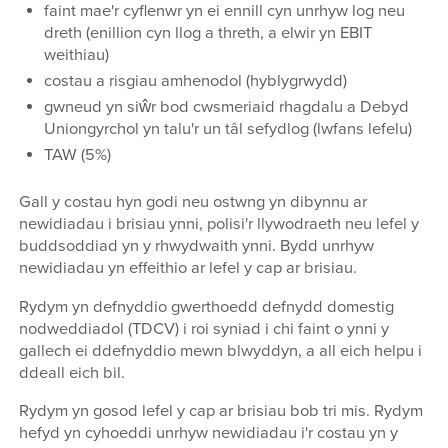
faint mae'r cyflenwr yn ei ennill cyn unrhyw log neu
dreth (enillion cyn llog a threth, a elwir yn EBIT
weithiau)
costau a risgiau amhenodol (hyblygrwydd)
gwneud yn siŵr bod cwsmeriaid rhagdalu a Debyd
Uniongyrchol yn talu'r un tâl sefydlog (lwfans lefelu)
TAW (5%)
Gall y costau hyn godi neu ostwng yn dibynnu ar
newidiadau i brisiau ynni, polisi'r llywodraeth neu lefel y
buddsoddiad yn y rhwydwaith ynni. Bydd unrhyw
newidiadau yn effeithio ar lefel y cap ar brisiau.
Rydym yn defnyddio gwerthoedd defnydd domestig
nodweddiadol (TDCV) i roi syniad i chi faint o ynni y
gallech ei ddefnyddio mewn blwyddyn, a all eich helpu i
ddeall eich bil.
Rydym yn gosod lefel y cap ar brisiau bob tri mis. Rydym
hefyd yn cyhoeddi unrhyw newidiadau i'r costau yn y