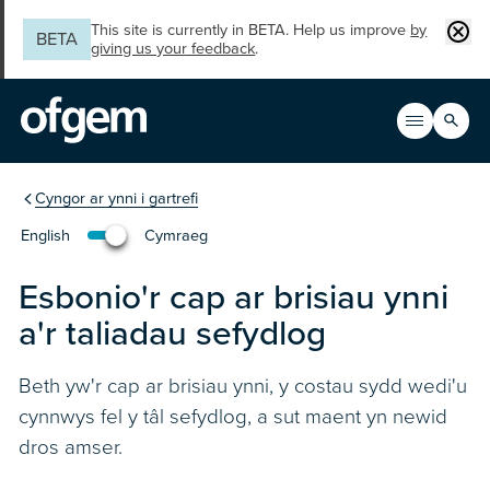
Skip to main content
Clos
This site is currently in BETA. Help us improve
by
BETA
giving us your feedback
.
Search
Open men
Main n
You are in the section
Cyngor ar ynni i gartrefi
English
Cymraeg
Change the language to English
Esbonio'r cap ar brisiau ynni
a'r taliadau sefydlog
Beth yw'r cap ar brisiau ynni, y costau sydd wedi'u
cynnwys fel y tâl sefydlog, a sut maent yn newid
dros amser.