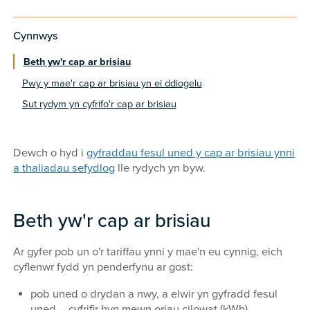
Cynnwys
Beth yw'r cap ar brisiau
Pwy y mae'r cap ar brisiau yn ei ddiogelu
Sut rydym yn cyfrifo'r cap ar brisiau
Dewch o hyd i
gyfraddau fesul uned y cap ar brisiau ynni
a thaliadau sefydlog
lle rydych yn byw.
Beth yw'r cap ar brisiau
Ar gyfer pob un o'r tariffau ynni y mae'n eu cynnig, eich
cyflenwr fydd yn penderfynu ar gost:
pob uned o drydan a nwy, a elwir yn gyfradd fesul
uned – cyfrifir hyn mewn oriau cilowat (kWh)