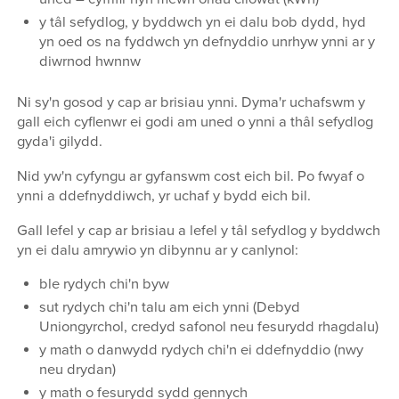
y tâl sefydlog, y byddwch yn ei dalu bob dydd, hyd
yn oed os na fyddwch yn defnyddio unrhyw ynni ar y
diwrnod hwnnw
Ni sy'n gosod y cap ar brisiau ynni. Dyma'r uchafswm y
gall eich cyflenwr ei godi am uned o ynni a thâl sefydlog
gyda'i gilydd.
Nid yw'n cyfyngu ar gyfanswm cost eich bil. Po fwyaf o
ynni a ddefnyddiwch, yr uchaf y bydd eich bil.
Gall lefel y cap ar brisiau a lefel y tâl sefydlog y byddwch
yn ei dalu amrywio yn dibynnu ar y canlynol:
ble rydych chi'n byw
sut rydych chi'n talu am eich ynni (Debyd
Uniongyrchol, credyd safonol neu fesurydd rhagdalu)
y math o danwydd rydych chi'n ei ddefnyddio (nwy
neu drydan)
y math o fesurydd sydd gennych