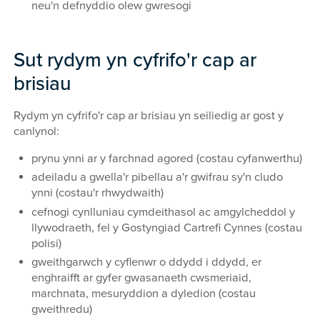
neu'n defnyddio olew gwresogi
Sut rydym yn cyfrifo'r cap ar
brisiau
Rydym yn cyfrifo'r cap ar brisiau yn seiliedig ar gost y
canlynol:
prynu ynni ar y farchnad agored (costau cyfanwerthu)
adeiladu a gwella'r pibellau a'r gwifrau sy'n cludo
ynni (costau'r rhwydwaith)
cefnogi cynlluniau cymdeithasol ac amgylcheddol y
llywodraeth, fel y Gostyngiad Cartrefi Cynnes (costau
polisi)
gweithgarwch y cyflenwr o ddydd i ddydd, er
enghraifft ar gyfer gwasanaeth cwsmeriaid,
marchnata, mesuryddion a dyledion (costau
gweithredu)