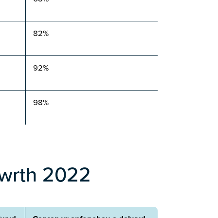
82%
92%
98%
awrth 2022