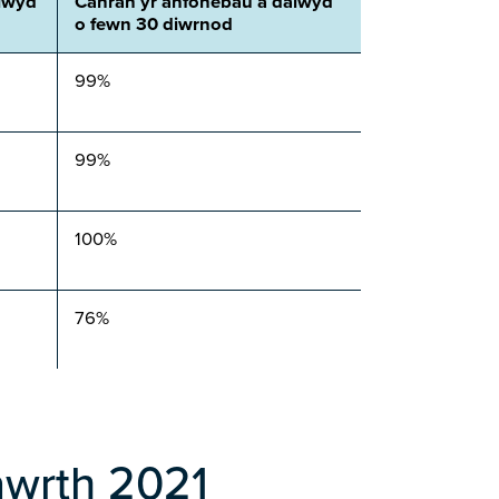
lwyd
Canran yr anfonebau a dalwyd
o fewn 30 diwrnod
99%
99%
100%
76%
awrth 2021