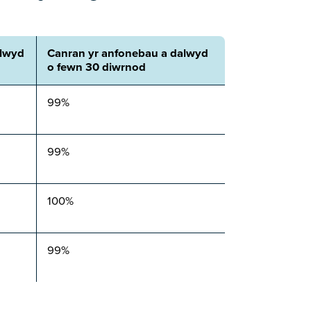
alwyd
Canran yr anfonebau a dalwyd
o fewn 30 diwrnod
99%
99%
100%
99%