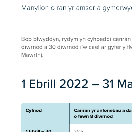
Manylion o ran yr amser a gymerwy
Bob blwyddyn, rydym yn cyhoeddi canran 
diwrnod a 30 diwrnod i'w cael ar gyfer y flw
Mawrth).
1 Ebrill 2022 – 31 
Cyfnod
Canran yr anfonebau a d
o fewn 8 diwrnod
1 Ebrill – 30
35%