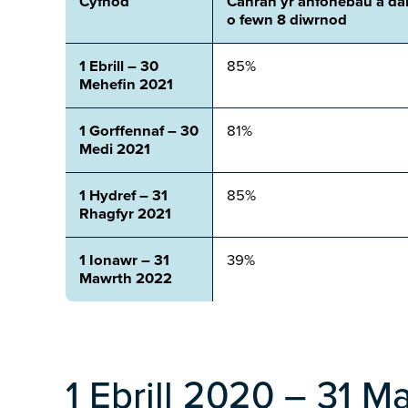
Cyfnod
Canran yr anfonebau a da
o fewn 8 diwrnod
1 Ebrill – 30
85%
Mehefin 2021
1 Gorffennaf – 30
81%
Medi 2021
1 Hydref – 31
85%
Rhagfyr 2021
1 Ionawr – 31
39%
Mawrth 2022
1 Ebrill 2020 – 31 M