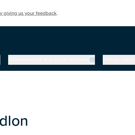
y giving us your feedback
.
Environmental and social schemes
Energy regula
on
ydlon