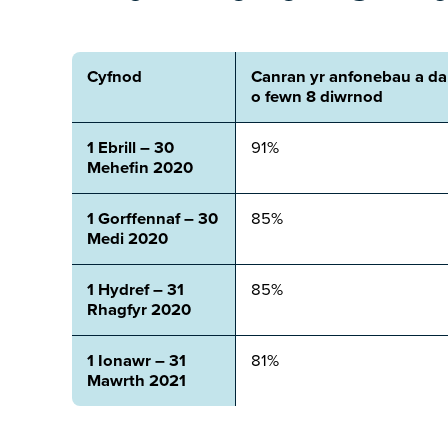
Cyfnod
Canran yr anfonebau a d
o fewn 8 diwrnod
1 Ebrill – 30
91%
Mehefin 2020
1 Gorffennaf – 30
85%
Medi 2020
1 Hydref – 31
85%
Rhagfyr 2020
1 Ionawr – 31
81%
Mawrth 2021