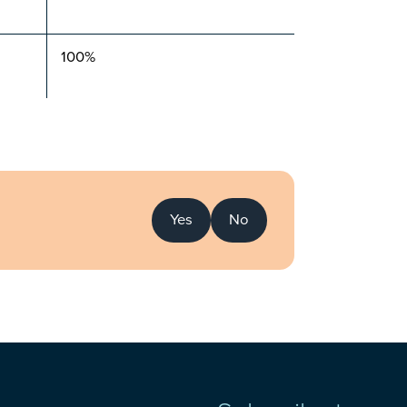
100%
Yes
No