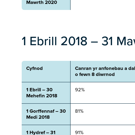
Mawrth 2020
1 Ebrill 2018 – 31 M
Cyfnod
Canran yr anfonebau a da
o fewn 8 diwrnod
1 Ebrill – 30
92%
Mehefin 2018
1 Gorffennaf – 30
81%
Medi 2018
1 Hydref – 31
91%