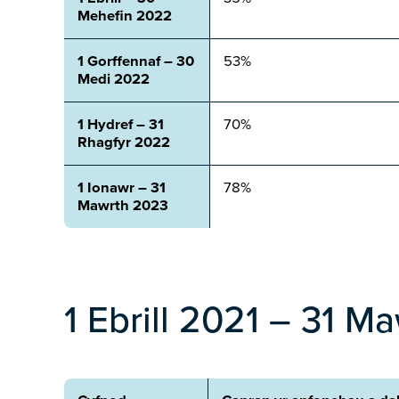
Mehefin 2022
1 Gorffennaf – 30
53%
Medi 2022
1 Hydref – 31
70%
Rhagfyr 2022
1 Ionawr – 31
78%
Mawrth 2023
1 Ebrill 2021 – 31 M