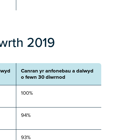
awrth 2019
lwyd
Canran yr anfonebau a dalwyd
o fewn 30 diwrnod
100%
94%
93%