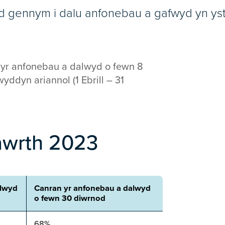
d gennym i dalu anfonebau a gafwyd yn ys
yr anfonebau a dalwyd o fewn 8
yddyn ariannol (1 Ebrill – 31
Mawrth 2023
alwyd
Canran yr anfonebau a dalwyd
o fewn 30 diwrnod
68%