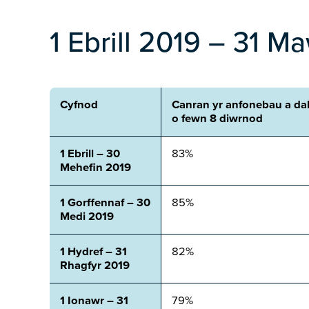
1 Ebrill 2019 – 31 M
Cyfnod
Canran yr anfonebau a da
o fewn 8 diwrnod
1 Ebrill – 30
83%
Mehefin 2019
1 Gorffennaf – 30
85%
Medi 2019
1 Hydref – 31
82%
Rhagfyr 2019
1 Ionawr – 31
79%