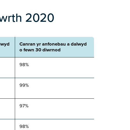
awrth 2020
lwyd
Canran yr anfonebau a dalwyd
o fewn 30 diwrnod
98%
99%
97%
98%