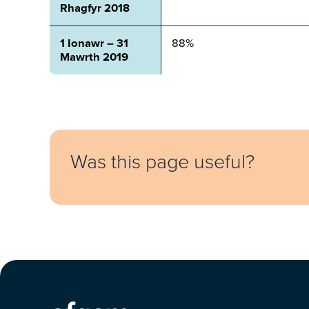
Rhagfyr 2018
1 Ionawr – 31
88%
Mawrth 2019
Feedback
Was this page useful?