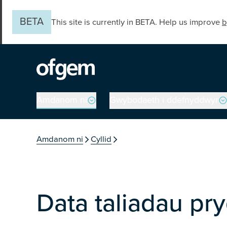
Skip to main content
BETA
This site is currently in BETA. Help us improve
b
Main navigation
Amdanom ni
Gwybodaeth i ddefnyddwyr
You are in the secti
Amdanom ni
Cyllid
Data taliadau pr